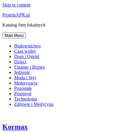
Skip to content
ProteinAPR.pl
Katalog firm lokalnych
Main Menu
Budownictwo
Czas wolny
Dom i Ogród
Dzieci
Finanse i Biznes
Jedzenie
Moda i Styl
Motoryzacja
Pozostałe
Przemysł
Technologia
Zdrowie i Medycyna
Kormax