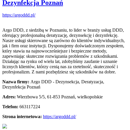
Dezynfekcja Poznań
https://argoddd.pl/
Argo DDD, z siedzibą w Poznaniu, to lider w branży usług DDD,
oferujący profesjonalną deratyzację, dezynsekcję i dezynfekcję.
Nasze usługi
skierowane są zarówno do klientów indywidualnych,
jak i firm oraz instytucji. Dysponujemy doświadczonym zespołem,
który stawia na najnowocześniejsze i bezpieczne metody,
zapewniając skuteczne rozwiązania problemów z szkodnikami.
Działając na rynku od wielu lat, zdobyliśmy zaufanie i uznanie
licznych klientów, którzy cenią nas za rzetelność, skuteczność i
profesjonalizm. Z nami pozbędziesz się szkodników na dobre.
Nazwa firmy:
Argo DDD - Dezynsekcja, Deratyzacja,
Dezynfekcja Poznań
Adres:
Wierzbowa 5/5
,
61-853 Poznań
,
wielkopolskie
Telefon:
663117224
Strona internetowa:
https://argoddd.pl/