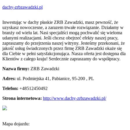
dachy-zrbzawadzki.pl
Inwestując w dachy płaskie ZRB Zawadzki, masz pewność, że
uzyskasz nowoczesne, a zarazem trwałe rozwiązanie. Działamy w
branży od wielu
lat. Nasi specjaliści mogą pochwalić się wieloma
udanymi realizacjami. Jeśli chcesz obejrzeć efekty naszej pracy,
zapraszamy do przejrzenia naszej witryny. Jesteśmy przekonani, że
jakość usług świadczonych przez firmę ZRB Zawadzki okaże się
dla Ciebie w pełni satysfakcjonująca. Nasza oferta jest dostępna dla
Klientów z całego kraju! Serdecznie zapraszamy do współpracy.
Nazwa firmy:
ZRB Zawadzki
Adres:
ul. Podmiejska 41
,
Pabianice, 95-200
,
PL
Telefon:
+48512450492
Strona internetowa:
http://www.dachy-zrbzawadzki.pl/
Mapa dojazdu: